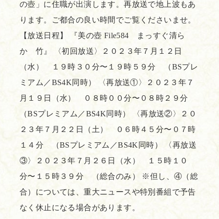
の壺」に住職が出演します。再放送で地上波もあ
ります。ご都合の良い時間でご覧くださいませ。
【放送日程】 『美の壺 File584 まっすぐ清ら
か 竹』 〈初回放送〉２０２３年７月１２日
（水） １９時３０分〜１９時５９分 （BSプレ
ミアム／BS4K同時） 〈再放送①〉２０２３年７
月１９日（水） ０８時００分〜０８時２９分
（BSプレミアム／BS4K同時） 〈再放送②〉２０
２３年７月２２日（土） ０６時４５分〜０７時
１４分 （BSプレミアム／BS4K同時） 〈再放送
③〉２０２３年７月２６日（水） １５時１０
分〜１５時３９分 （総合のみ） ※但し、④（総
合）については、重大ニュースや特別番組で予告
なく休止になる場合があります。