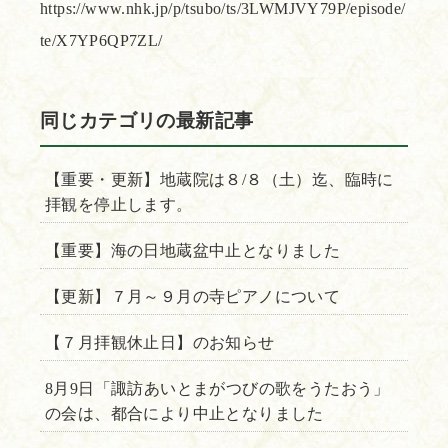
https://www.nhk.jp/p/tsubo/ts/3LWMJVY79P/episode/
te/X7YP6QP7ZL/
同じカテゴリの最新記事
【重要・更新】地蔵院は８/８（土）迄、臨時に
拝観を停止します。
【重要】海の日地蔵盆中止となりました
【更新】７月～９月の寺ピアノについて
【７月拝観休止日】のお知らせ
8月9日「諏訪あいとまがつびの歌をうたおう」
の会は、都合により中止となりました