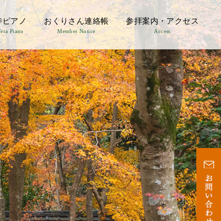
寺ピアノ
おくりさん連絡帳
参拝案内・アクセス
Tera Piano
Member Notice
Access