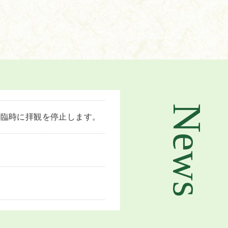
News
、臨時に拝観を停止します。