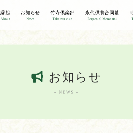
縁起
お知らせ
竹寺倶楽部
永代供養合同墓
About
News
Taketera club
Perpetual Memorial
お知らせ
- NEWS -