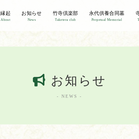
縁起
お知らせ
竹寺倶楽部
永代供養合同墓
About
News
Taketera club
Perpetual Memorial
お知らせ
- NEWS -